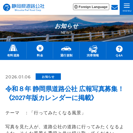
Foreign Language
MENU
お知らせ
NEWS
有料道路
料金
通行規制
渋滞情報
Q&A
2026.01.06
お知らせ
令和８年 静岡県道路公社 広報写真募集！
《2027年版カレンダーに掲載》
テーマ ：「行ってみたくなる風景」
写真を見た人が、道路公社の道路に行ってみたくなるよ