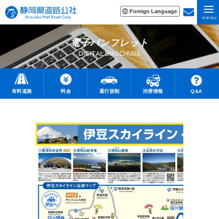
Foreign Language
MENU
電子パンフレット
DIGITAL BROCHURE
有料道路
料金
通行規制
渋滞情報
Q&A