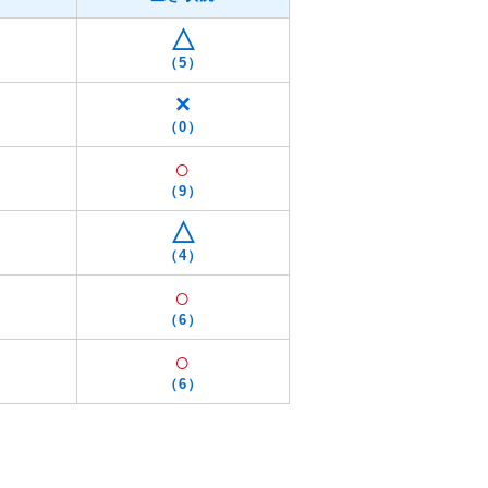
△
（5）
×
（0）
○
（9）
△
（4）
○
（6）
○
（6）