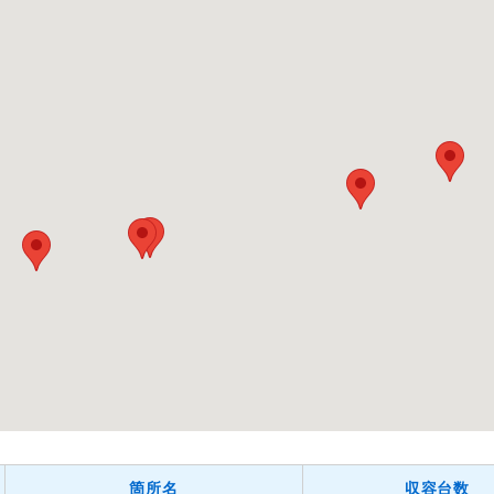
箇所名
収容台数