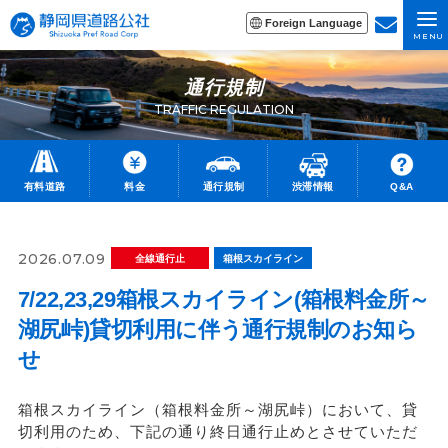
Foreign Language
MENU
通行規制
TRAFFIC REGULATION
有料道路
料金
通行規制
渋滞情報
Q&A
2026.07.09
全線通行止
箱根スカイライン
7/22,23,29箱根スカイライン(箱根料金所～
湖尻峠)貸切利用に伴う通行規制のお知ら
せ
箱根スカイライン（箱根料金所～湖尻峠）において、貸
切利用のため、下記の通り終日通行止めとさせていただ