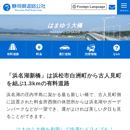
Foreign Language
MENU
はまゆう大橋
HAMAYU OHASHI
有料道路
料金
通行規制
渋滞情報
Q&A
「浜名湖新橋」は浜松市白洲町から古人見町
を結ぶ1.3kmの有料道路
浜名湖の庄内半島に架かる最も新しい橋で、古人見町側
に設置された料金所西側の休憩所からは
浜名湖やガーデ
ンパークなどが一望でき、運がよければ美しい夕日も見
ることができます。
はまゆう大橋を利用して快適なドライブを！