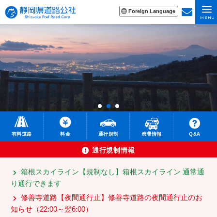
Foreign Language
MENU
有料道路
料金
通行規制
渋滞情報
Q&A
通行規制情報
箱根スカイライン
【規制なし】
箱根スカイライン 通常通
り通行できます
修善寺道路
【夜間通行止】
修善寺道路の夜間通行止のお
知らせ（22:00～翌6:00）