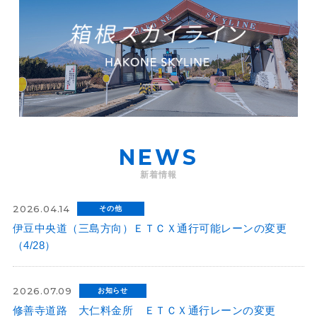
NEWS
新着情報
2026.04.14
その他
伊豆中央道（三島方向）ＥＴＣＸ通行可能レーンの変更
（4/28）
2026.07.09
お知らせ
修善寺道路 大仁料金所 ＥＴＣＸ通行レーンの変更