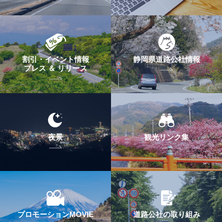
割引・イベント情報
静岡県道路公社情報
プレス ＆ リリース
夜景
観光リンク集
プロモーションMOVIE
道路公社の取り組み